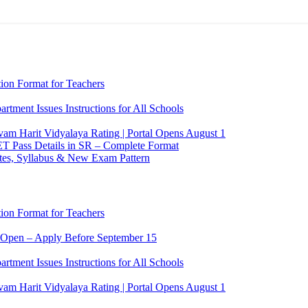
on Format for Teachers
tment Issues Instructions for All Schools
am Harit Vidyalaya Rating | Portal Opens August 1
ET Pass Details in SR – Complete Format
tes, Syllabus & New Exam Pattern
on Format for Teachers
pen – Apply Before September 15
tment Issues Instructions for All Schools
am Harit Vidyalaya Rating | Portal Opens August 1