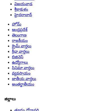
విజయవాడ
శ్రీకాకుళం
హైదరాబాద్
హోమ్
ఆంధ్రప్రదేశ్
తెలంగాణ
రాజకీయం
క్రైమ్ వార్తలు
క్రీడా వార్తలు
బిజినెస్
ఉద్యోగాలు
సినిమా వార్తలు
వ్యవసాయం
జాతీయ వార్తలు
అంతర్జాతీయం
జిల్లాలు
తూర్పు గోదావరి