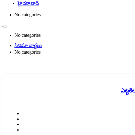
హైదరాబాద్
No categories
No categories
సినిమా వార్తలు
No categories
ఎట్టకే