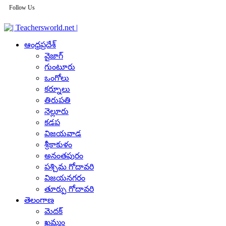
Follow Us
ఆంధ్రప్రదేశ్
వైజాగ్
గుంటూరు
ఒంగోలు
కర్నూలు
తిరుపతి
నెల్లూరు
కడప
విజయవాడ
శ్రీకాకుళం
అనంతపురం
పశ్చిమ గోదావరి
విజయనగరం
తూర్పు గోదావరి
తెలంగాణ
మెదక్
ఖమ్మం