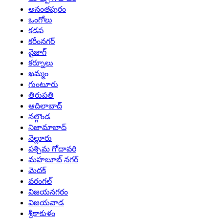
అనంతపురం
ఒంగోలు
కడప
కరీంనగర్
వైజాగ్
కర్నూలు
ఖమ్మం
గుంటూరు
తిరుపతి
ఆదిలాబాద్
నల్గొండ
నిజామాబాద్
నెల్లూరు
పశ్చిమ గోదావరి
మహబూబ్ నగర్
మెదక్
వరంగల్
విజయనగరం
విజయవాడ
శ్రీకాకుళం