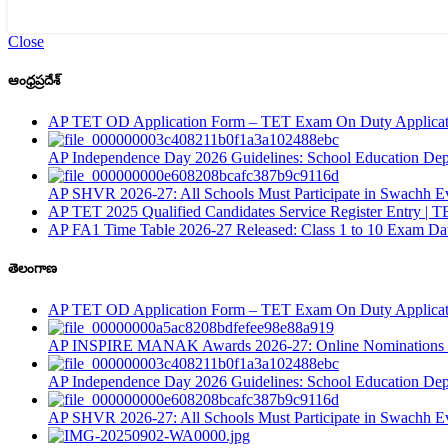
Close
ఆంధ్రప్రదేశ్
AP TET OD Application Form – TET Exam On Duty Applicati
AP Independence Day 2026 Guidelines: School Education Depar
AP SHVR 2026-27: All Schools Must Participate in Swachh Ev
AP TET 2025 Qualified Candidates Service Register Entry | T
AP FA1 Time Table 2026-27 Released: Class 1 to 10 Exam Da
తెలంగాణ
AP TET OD Application Form – TET Exam On Duty Applicati
AP INSPIRE MANAK Awards 2026-27: Online Nominations O
AP Independence Day 2026 Guidelines: School Education Depar
AP SHVR 2026-27: All Schools Must Participate in Swachh Ev