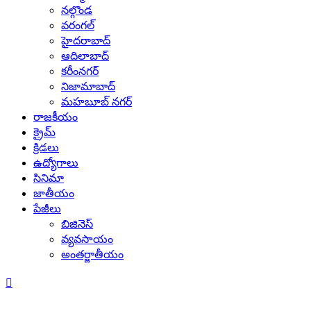
నల్గొండ
వరంగల్
హైదరాబాద్
ఆదిలాబాద్
కరీంనగర్
నిజామాబాద్
మహబూబ్ నగర్
రాజకీయం
క్రైమ్
క్రిడలు
ఉద్యోగాలు
సినిమా
జాతీయం
పేజీలు
బిజినెస్
వ్యవసాయం
అంతర్జాతీయం