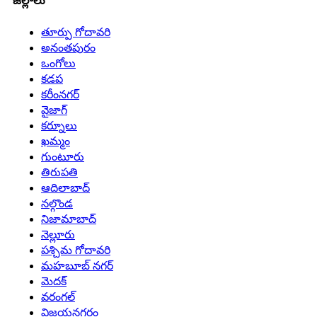
జిల్లాలు
తూర్పు గోదావరి
అనంతపురం
ఒంగోలు
కడప
కరీంనగర్
వైజాగ్
కర్నూలు
ఖమ్మం
గుంటూరు
తిరుపతి
ఆదిలాబాద్
నల్గొండ
నిజామాబాద్
నెల్లూరు
పశ్చిమ గోదావరి
మహబూబ్ నగర్
మెదక్
వరంగల్
విజయనగరం