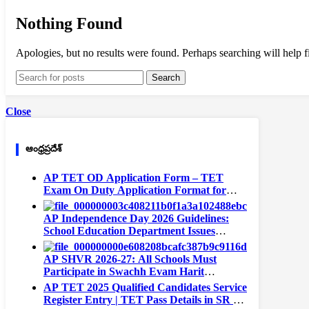
Nothing Found
Apologies, but no results were found. Perhaps searching will help fi
Search
Close
ఆంధ్రప్రదేశ్
AP TET OD Application Form – TET
Exam On Duty Application Format for
Teachers
AP Independence Day 2026 Guidelines:
School Education Department Issues
Instructions for All Schools
AP SHVR 2026-27: All Schools Must
Participate in Swachh Evam Harit
Vidyalaya Rating | Portal Opens August 1
AP TET 2025 Qualified Candidates Service
Register Entry | TET Pass Details in SR –