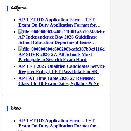
ఉద్యోగాలు
AP TET OD Application Form – TET
Exam On Duty Application Format for
Teachers
AP Independence Day 2026 Guidelines:
School Education Department Issues
Instructions for All Schools
AP SHVR 2026-27: All Schools Must
Participate in Swachh Evam Harit
Vidyalaya Rating | Portal Opens August 1
AP TET 2025 Qualified Candidates Service
Register Entry | TET Pass Details in SR –
Complete Format
AP FA1 Time Table 2026-27 Released:
Class 1 to 10 Exam Dates, Syllabus & New
Exam Pattern
సినిమా
AP TET OD Application Form – TET
Exam On Duty Application Format for