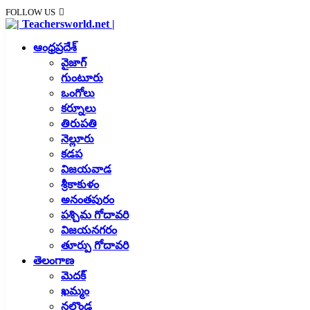
FOLLOW US
ఆంధ్రప్రదేశ్
వైజాగ్
గుంటూరు
ఒంగోలు
కర్నూలు
తిరుపతి
నెల్లూరు
కడప
విజయవాడ
శ్రీకాకుళం
అనంతపురం
పశ్చిమ గోదావరి
విజయనగరం
తూర్పు గోదావరి
తెలంగాణ
మెదక్
ఖమ్మం
నల్గొండ