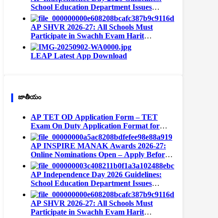
School Education Department Issues
Instructions for All Schools
AP SHVR 2026-27: All Schools Must
Participate in Swachh Evam Harit
Vidyalaya Rating | Portal Opens August 1
LEAP Latest App Download
జాతీయం
AP TET OD Application Form – TET
Exam On Duty Application Format for
Teachers
AP INSPIRE MANAK Awards 2026-27:
Online Nominations Open – Apply Before
September 15
AP Independence Day 2026 Guidelines:
School Education Department Issues
Instructions for All Schools
AP SHVR 2026-27: All Schools Must
Participate in Swachh Evam Harit