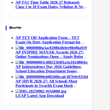
Complete Format
AP FA1 Time Table 2026-27 Released:
Class 1 to 10 Exam Dates, Syllabus & New
Exam Pattern
తెలంగాణ
AP TET OD Application Form – TET
Exam On Duty Application Format for
Teachers
AP INSPIRE MANAK Awards 2026-27:
Online Nominations Open – Apply Before
September 15
AP Independence Day 2026 Guidelines:
School Education Department Issues
Instructions for All Schools
AP SHVR 2026-27: All Schools Must
Participate in Swachh Evam Harit
Vidyalaya Rating | Portal Opens August 1
LEAP Latest App Download