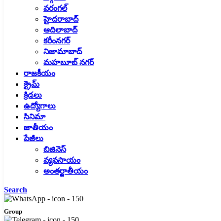
వరంగల్
హైదరాబాద్
ఆదిలాబాద్
కరీంనగర్
నిజామాబాద్
మహబూబ్ నగర్
రాజకీయం
క్రైమ్
క్రిడలు
ఉద్యోగాలు
సినిమా
జాతీయం
పేజీలు
బిజినెస్
వ్యవసాయం
అంతర్జాతీయం
Search
Group