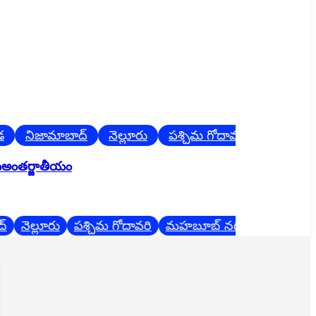
నిజామాబాద్
నెల్లూరు
పశ్చిమ గోదావరి
మహబూబ్ నగ
ు
అంతర్జాతీయం
నెల్లూరు
పశ్చిమ గోదావరి
మహబూబ్ నగర్
మెదక్
వరంగ