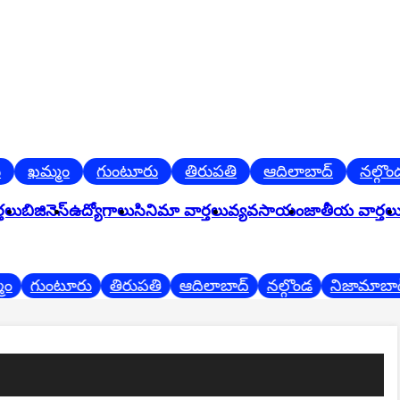
ఖమ్మం
గుంటూరు
తిరుపతి
ఆదిలాబాద్
నల్గొండ
ర్తలు
బిజినెస్
ఉద్యోగాలు
సినిమా వార్తలు
వ్యవసాయం
జాతీయ వార్తల
గుంటూరు
తిరుపతి
ఆదిలాబాద్
నల్గొండ
నిజామాబాద్