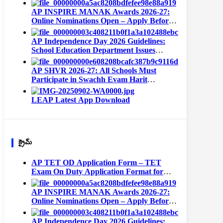
Teachers
AP INSPIRE MANAK Awards 2026-27:
Online Nominations Open – Apply Before
September 15
AP Independence Day 2026 Guidelines:
School Education Department Issues
Instructions for All Schools
AP SHVR 2026-27: All Schools Must
Participate in Swachh Evam Harit
Vidyalaya Rating | Portal Opens August 1
LEAP Latest App Download
క్రైమ్
AP TET OD Application Form – TET
Exam On Duty Application Format for
Teachers
AP INSPIRE MANAK Awards 2026-27:
Online Nominations Open – Apply Before
September 15
AP Independence Day 2026 Guidelines: