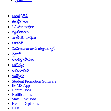
ఆంధ్రప్రదేశ్
ఉద్యోగాలు
సినిమా వార్తలు
వ్యవసాయం
జాతీయ వార్తలు
బిజినెస్
మహబూబాబాద్ జిల్లాన్యూస్
వైజాగ్
అంతర్జాతీయం
ఆరోగ్యం
అమరావతి
ఉద్యోగం
Student Promotion Software
IMMS App
Central Jobs
Notifications
State Govt Jobs
Health Dept Jobs
GOs