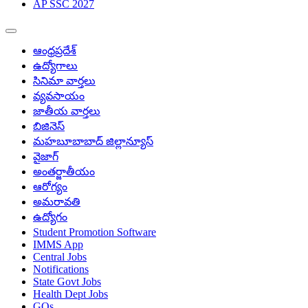
AP SSC 2027
ఆంధ్రప్రదేశ్
ఉద్యోగాలు
సినిమా వార్తలు
వ్యవసాయం
జాతీయ వార్తలు
బిజినెస్
మహబూబాబాద్ జిల్లాన్యూస్
వైజాగ్
అంతర్జాతీయం
ఆరోగ్యం
అమరావతి
ఉద్యోగం
Student Promotion Software
IMMS App
Central Jobs
Notifications
State Govt Jobs
Health Dept Jobs
GOs