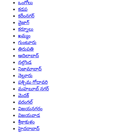
ఒంగోలు
కడప
కరీంనగర్
వైజాగ్
కర్నూలు
ఖమ్మం
గుంటూరు
తిరుపతి
ఆదిలాబాద్
నల్గొండ
నిజామాబాద్
నెల్లూరు
పశ్చిమ గోదావరి
మహబూబ్ నగర్
మెదక్
వరంగల్
విజయనగరం
విజయవాడ
శ్రీకాకుళం
హైదరాబాద్