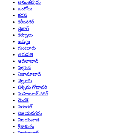
అనంతపురం
ఒంగోలు
కడప
కరీంనగర్
వైజాగ్
కర్నూలు
ఖమ్మం
గుంటూరు
తిరుపతి
ఆదిలాబాద్
నల్గొండ
నిజామాబాద్
నెల్లూరు
పశ్చిమ గోదావరి
మహబూబ్ నగర్
మెదక్
వరంగల్
విజయనగరం
విజయవాడ
శ్రీకాకుళం
హైదరాబాద్