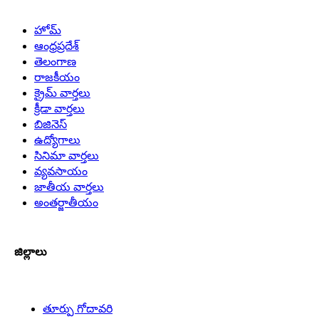
హోమ్
ఆంధ్రప్రదేశ్
తెలంగాణ
రాజకీయం
క్రైమ్ వార్తలు
క్రీడా వార్తలు
బిజినెస్
ఉద్యోగాలు
సినిమా వార్తలు
వ్యవసాయం
జాతీయ వార్తలు
అంతర్జాతీయం
జిల్లాలు
తూర్పు గోదావరి