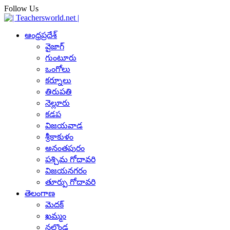
Follow Us
ఆంధ్రప్రదేశ్
వైజాగ్
గుంటూరు
ఒంగోలు
కర్నూలు
తిరుపతి
నెల్లూరు
కడప
విజయవాడ
శ్రీకాకుళం
అనంతపురం
పశ్చిమ గోదావరి
విజయనగరం
తూర్పు గోదావరి
తెలంగాణ
మెదక్
ఖమ్మం
నల్గొండ