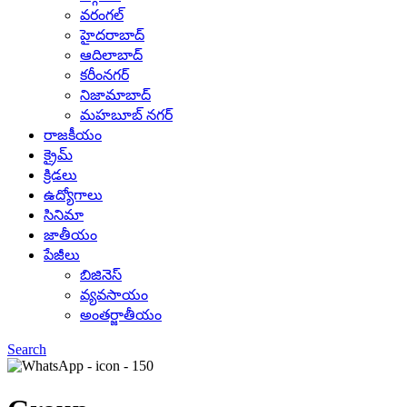
వరంగల్
హైదరాబాద్
ఆదిలాబాద్
కరీంనగర్
నిజామాబాద్
మహబూబ్ నగర్
రాజకీయం
క్రైమ్
క్రిడలు
ఉద్యోగాలు
సినిమా
జాతీయం
పేజీలు
బిజినెస్
వ్యవసాయం
అంతర్జాతీయం
Search