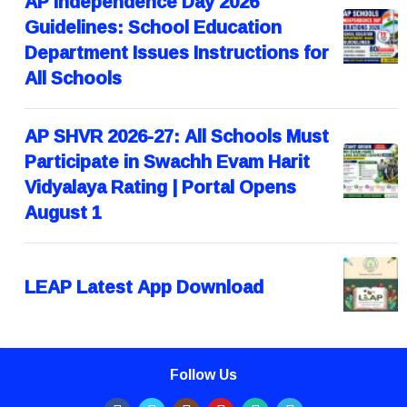
AP Independence Day 2026
Guidelines: School Education
Department Issues Instructions for
All Schools
AP SHVR 2026-27: All Schools Must
Participate in Swachh Evam Harit
Vidyalaya Rating | Portal Opens
August 1
LEAP Latest App Download
Follow Us