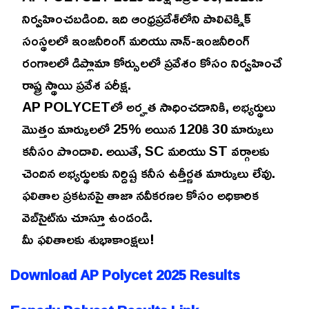
నిర్వహించబడింది. ఇది ఆంధ్రప్రదేశ్‌లోని పాలిటెక్నిక్
సంస్థలలో ఇంజనీరింగ్ మరియు నాన్-ఇంజనీరింగ్
రంగాలలో డిప్లొమా కోర్సులలో ప్రవేశం కోసం నిర్వహించే
రాష్ట్ర స్థాయి ప్రవేశ పరీక్ష.
AP POLYCETలో అర్హత సాధించడానికి, అభ్యర్థులు
మొత్తం మార్కులలో 25% అయిన 120కి 30 మార్కులు
కనీసం పొందాలి. అయితే, SC మరియు ST వర్గాలకు
చెందిన అభ్యర్థులకు నిర్దిష్ట కనీస ఉత్తీర్ణత మార్కులు లేవు.
ఫలితాల ప్రకటనపై తాజా నవీకరణల కోసం అధికారిక
వెబ్‌సైట్‌ను చూస్తూ ఉండండి.
మీ ఫలితాలకు శుభాకాంక్షలు!
Download AP Polycet 2025 Results