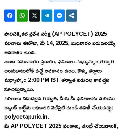
పాలిటెక్నికల్ ప్రవేశ పరీక్ష (AP POLYCET) 2025
ఫలితాలు ఈరోజు, మే 14, 2025, బుధవారం విడుదలయ్యే
అవకాశం ఉంది.
తాజా సమాచారం ప్రకారం, ఫలితాలు మధ్యాహ్నం తర్వాత
అందుబాటులోకి వచ్చే అవకాశం ఉంది. కొన్ని వర్గాలు
మధ్యాహ్నం 2:00 PM IST తర్వాత విడుదల కావచ్చని
సూచిస్తున్నాయి.
ఫలితాలు విడుదలైన తర్వాత, మీరు మీ ఫలితాలను మరియు
ర్యాంక్ కార్డ్‌ను అధికారిక వెబ్‌సైట్ నుండి తనిఖీ చేయవచ్చు:
polycetap.nic.in.
మీ AP POLYCET 2025 ఫలితాన్ని తనిఖీ చేయడానికి,