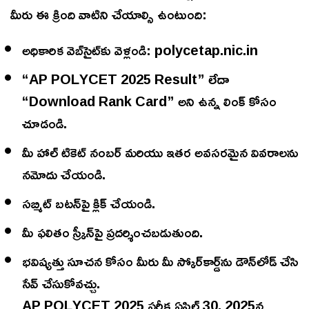
మీరు ఈ క్రింది వాటిని చేయాల్సి ఉంటుంది:
అధికారిక వెబ్‌సైట్‌కు వెళ్లండి: polycetap.nic.in
“AP POLYCET 2025 Result” లేదా
“Download Rank Card” అని ఉన్న లింక్ కోసం
చూడండి.
మీ హాల్ టికెట్ నంబర్ మరియు ఇతర అవసరమైన వివరాలను
నమోదు చేయండి.
సబ్మిట్ బటన్‌పై క్లిక్ చేయండి.
మీ ఫలితం స్క్రీన్‌పై ప్రదర్శించబడుతుంది.
భవిష్యత్తు సూచన కోసం మీరు మీ స్కోర్‌కార్డ్‌ను డౌన్‌లోడ్ చేసి
సేవ్ చేసుకోవచ్చు.
AP POLYCET 2025 పరీక్ష ఏప్రిల్ 30, 2025న