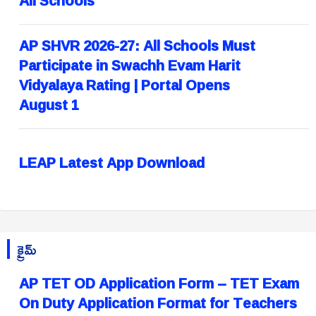
AP SHVR 2026-27: All Schools Must
Participate in Swachh Evam Harit
Vidyalaya Rating | Portal Opens
August 1
LEAP Latest App Download
క్రైమ్
AP TET OD Application Form – TET Exam
On Duty Application Format for Teachers