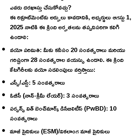
ఎవరు దరఖాస్తు చేసుకోవచ్చు?
ఈ రిక్రూట్‌మెంట్‌కు అర్హులు కావడానికి, అభ్యర్థులు ఆగస్టు 1,
2025 నాటికి ఈ క్రింది అర్హతలను తప్పనిసరిగా కలిగి
ఉండాలి:
వయో పరిమితి: మీకు కనీసం 20 సంవత్సరాలు మరియు
గరిష్టంగా 28 సంవత్సరాల వయస్సు ఉండాలి. ఈ క్రింది
కేటగిరీలకు వయో సడలింపులు వర్తిస్తాయి:
ఎస్సీ/ఎస్టీ: 5 సంవత్సరాలు
ఓబీసీ (నాన్-క్రీమీ లేయర్): 3 సంవత్సరాలు
పర్సన్స్ విత్ బెంచ్‌మార్క్ డిసేబిలిటీస్ (PwBD): 10
సంవత్సరాలు
మాజీ సైనికులు (ESM)/వికలాంగ మాజీ సైనికులు