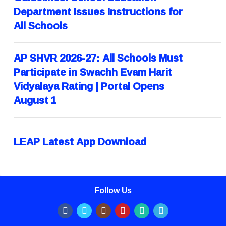
Department Issues Instructions for
All Schools
AP SHVR 2026-27: All Schools Must
Participate in Swachh Evam Harit
Vidyalaya Rating | Portal Opens
August 1
LEAP Latest App Download
Follow Us