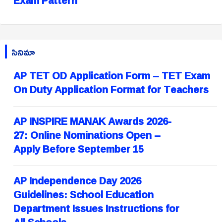
సినిమా
AP TET OD Application Form – TET Exam
On Duty Application Format for Teachers
AP INSPIRE MANAK Awards 2026-
27: Online Nominations Open –
Apply Before September 15
AP Independence Day 2026
Guidelines: School Education
Department Issues Instructions for
All Schools