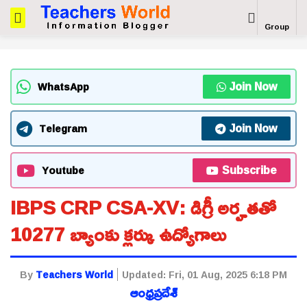
Group
Join Now
WhatsApp
Join Now
Telegram
Subscribe
Youtube
IBPS CRP CSA-XV: డిగ్రీ అర్హతతో
10277 బ్యాంకు క్లర్కు ఉద్యోగాలు
By
Teachers World
Updated:
Fri, 01 Aug, 2025 6:18 PM
ఆంధ్రప్రదేశ్