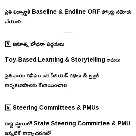
ప్రతి విద్యార్థికి Baseline & Endline ORF స్కోర్లు నమోదు
చేయాలి
5️⃣ వినూత్న బోధనా పద్ధతులు
Toy-Based Learning & Storytelling అమలు
ప్రతి వారం కనీసం ఒక పీరియడ్ కథలు & లైబ్రరీ
కార్యకలాపాలకు కేటాయించాలి
6️⃣ Steering Committees & PMUs
రాష్ట్ర స్థాయిలో State Steering Committee & PMU
ఇప్పటికే కార్యాచరణలో