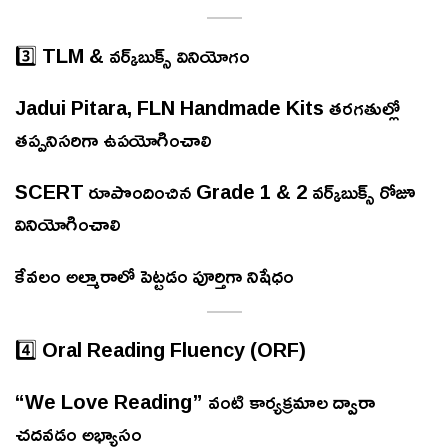
3️⃣ TLM & వర్క్‌బుక్స్ వినియోగం
Jadui Pitara, FLN Handmade Kits తరగతుల్లో
తప్పనిసరిగా ఉపయోగించాలి
SCERT రూపొందించిన Grade 1 & 2 వర్క్‌బుక్స్ రోజూ
వినియోగించాలి
కేవలం అల్మారాలో పెట్టడం పూర్తిగా నిషేధం
4️⃣ Oral Reading Fluency (ORF)
“We Love Reading” వంటి కార్యక్రమాల ద్వారా
చదవడం అభ్యాసం