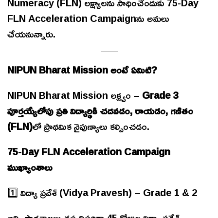
Numeracy (FLN) లక్ష్యాలను సాధించేందుకు 75-Day
FLN Acceleration Campaignను అమలు
చేయనున్నారు.
NIPUN Bharat Mission అంటే ఏమిటి?
NIPUN Bharat Mission లక్ష్యం –
Grade 3
పూర్తయ్యేలోపు ప్రతి విద్యార్థికి చదవడం, రాయడం, గణితం
(FLN)
లో ప్రాథమిక నైపుణ్యాలు కల్పించడం.
75-Day FLN Acceleration Campaign
ముఖ్యాంశాలు
1️⃣ విద్యా ప్రవేశ్ (Vidya Pravesh) – Grade 1 & 2
అన్ని పాఠశాలలు తప్పనిసరిగా 45 రోజుల విద్యా ప్రవేశ్