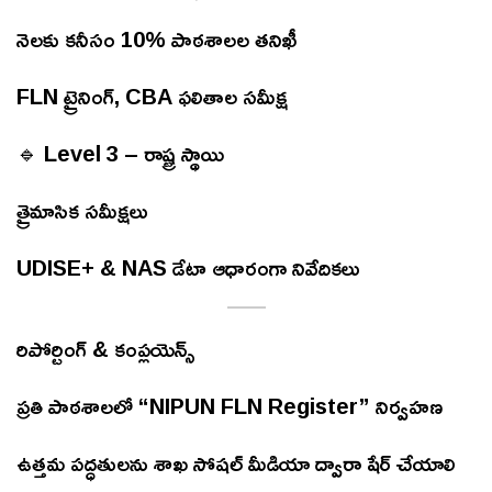
నెలకు కనీసం 10% పాఠశాలల తనిఖీ
FLN ట్రైనింగ్, CBA ఫలితాల సమీక్ష
🔹 Level 3 – రాష్ట్ర స్థాయి
త్రైమాసిక సమీక్షలు
UDISE+ & NAS డేటా ఆధారంగా నివేదికలు
రిపోర్టింగ్ & కంప్లయెన్స్
ప్రతి పాఠశాలలో “NIPUN FLN Register” నిర్వహణ
ఉత్తమ పద్ధతులను శాఖ సోషల్ మీడియా ద్వారా షేర్ చేయాలి