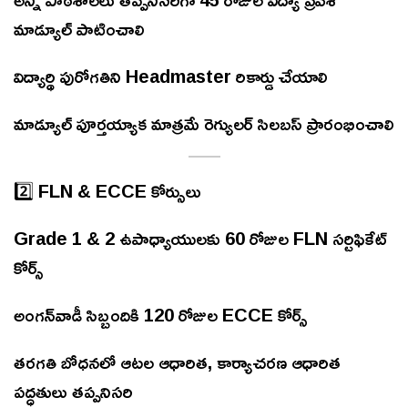
మాడ్యూల్ పాటించాలి
విద్యార్థి పురోగతిని Headmaster రికార్డు చేయాలి
మాడ్యూల్ పూర్తయ్యాక మాత్రమే రెగ్యులర్ సిలబస్ ప్రారంభించాలి
2️⃣ FLN & ECCE కోర్సులు
Grade 1 & 2 ఉపాధ్యాయులకు 60 రోజుల FLN సర్టిఫికేట్
కోర్స్
అంగన్‌వాడీ సిబ్బందికి 120 రోజుల ECCE కోర్స్
తరగతి బోధనలో ఆటల ఆధారిత, కార్యాచరణ ఆధారిత
పద్ధతులు తప్పనిసరి