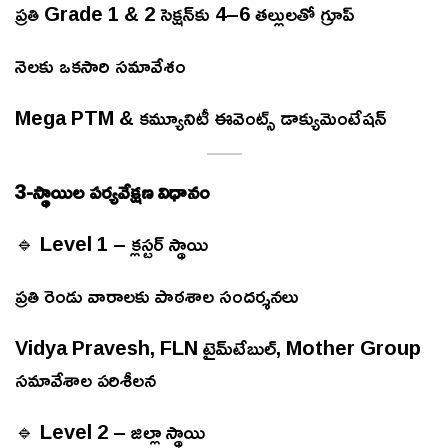
ప్రతి Grade 1 & 2 సెక్షన్‌కు 4–6 తల్లులతో గ్రూప్
నెలకు ఒకసారి సమావేశం
Mega PTM & కమ్యూనిటీ ఈవెంట్స్ డాక్యుమెంటేషన్
3-స్థాయిల పర్యవేక్షణ విధానం
🔹 Level 1 – క్లస్టర్ స్థాయి
ప్రతి రెండు వారాలకు పాఠశాల సందర్శనలు
Vidya Pravesh, FLN టైమ్‌టేబుల్, Mother Group
సమావేశాల పరిశీలన
🔹 Level 2 – జిల్లా స్థాయి