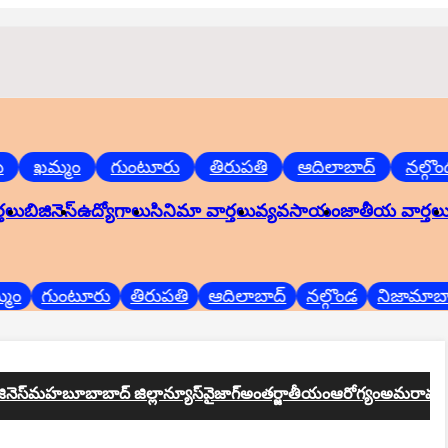
ఖమ్మం
గుంటూరు
తిరుపతి
ఆదిలాబాద్
నల్గొండ
ర్తలు
బిజినెస్
ఉద్యోగాలు
సినిమా వార్తలు
వ్యవసాయం
జాతీయ వార్తల
గుంటూరు
తిరుపతి
ఆదిలాబాద్
నల్గొండ
నిజామాబాద్
ినెస్
మహబూబాబాద్ జిల్లాన్యూస్
వైజాగ్
అంతర్జాతీయం
ఆరోగ్యం
అమరావత