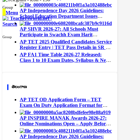
Teachers
Group
AP Independence Day 2026 Guidelines:
Menu
School Education Department Issues
Instructions for All Schools
Search
AP SHVR 2026-27: All Schools Must
Participate in Swachh Evam Harit
Group
Vidyalaya Rating | Portal Opens August 1
AP TET 2025 Qualified Candidates Service
Register Entry | TET Pass Details in SR –
Complete Format
AP FA1 Time Table 2026-27 Released:
Class 1 to 10 Exam Dates, Syllabus & New
Exam Pattern
తెలంగాణ
AP TET OD Application Form – TET
Exam On Duty Application Format for
Teachers
AP INSPIRE MANAK Awards 2026-27:
Online Nominations Open – Apply Before
September 15
AP Independence Day 2026 Guidelines: