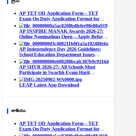
క్రైమ్
AP TET OD Application Form – TET
Exam On Duty Application Format for
Teachers
AP INSPIRE MANAK Awards 2026-27:
Online Nominations Open – Apply Before
September 15
AP Independence Day 2026 Guidelines:
School Education Department Issues
Instructions for All Schools
AP SHVR 2026-27: All Schools Must
Participate in Swachh Evam Harit
Vidyalaya Rating | Portal Opens August 1
LEAP Latest App Download
జాతీయం
AP TET OD Application Form – TET
Exam On Duty Application Format for
Teachers