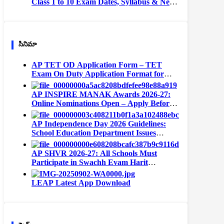
Class 1 to 10 Exam Dates, Syllabus & New
Exam Pattern
సినిమా
AP TET OD Application Form – TET
Exam On Duty Application Format for
Teachers
AP INSPIRE MANAK Awards 2026-27:
Online Nominations Open – Apply Before
September 15
AP Independence Day 2026 Guidelines:
School Education Department Issues
Instructions for All Schools
AP SHVR 2026-27: All Schools Must
Participate in Swachh Evam Harit
Vidyalaya Rating | Portal Opens August 1
LEAP Latest App Download