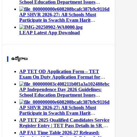
School Education Department Issues
Instructions for All Schools
AP SHVR 2026-27: All Schools Must
Participate in Swachh Evam Harit
Vidyalaya Rating | Portal Opens August 1
LEAP Latest App Download
ఉద్యోగాలు
AP TET OD Application Form – TET
Exam On Duty Application Format for
Teachers
AP Independence Day 2026 Guidelines:
School Education Department Issues
Instructions for All Schools
AP SHVR 2026-27: All Schools Must
Participate in Swachh Evam Harit
Vidyalaya Rating | Portal Opens August 1
AP TET 2025 Qualified Candidates Service
Register Entry | TET Pass Details in SR –
Complete Format
AP FA1 Time Table 2026-27 Released: