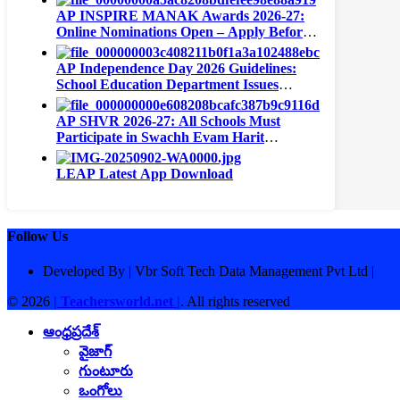
AP INSPIRE MANAK Awards 2026-27:
Online Nominations Open – Apply Before
September 15
AP Independence Day 2026 Guidelines:
School Education Department Issues
Instructions for All Schools
AP SHVR 2026-27: All Schools Must
Participate in Swachh Evam Harit
Vidyalaya Rating | Portal Opens August 1
LEAP Latest App Download
Follow Us
Developed By | Vbr Soft Tech Data Management Pvt Ltd |
© 2026
| Teachersworld.net |
. All rights reserved
ఆంధ్రప్రదేశ్
వైజాగ్
గుంటూరు
ఒంగోలు