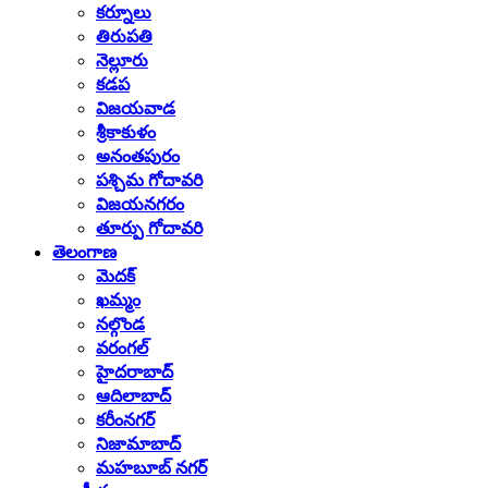
కర్నూలు
తిరుపతి
నెల్లూరు
కడప
విజయవాడ
శ్రీకాకుళం
అనంతపురం
పశ్చిమ గోదావరి
విజయనగరం
తూర్పు గోదావరి
తెలంగాణ
మెదక్
ఖమ్మం
నల్గొండ
వరంగల్
హైదరాబాద్
ఆదిలాబాద్
కరీంనగర్
నిజామాబాద్
మహబూబ్ నగర్