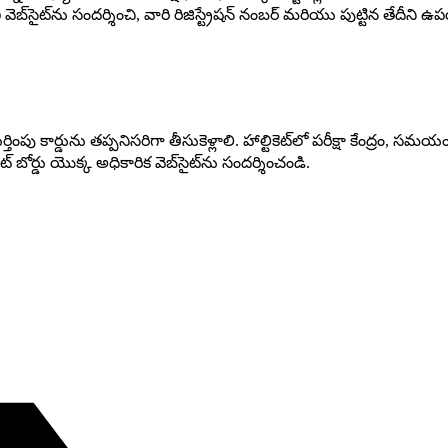
ీ వెబ్‌సైట్‌ను సందర్శించి, వారి రిజిస్ట్రేషన్ నంబర్ మరియు పుట్టిన తేదీని 
 గుర్తింపు కార్డును తప్పనిసరిగా తీసుకెళ్లాలి. హాల్టికెట్‌లో పరీక్షా 
బోర్డు యొక్క అధికారిక వెబ్‌సైట్‌ను సందర్శించండి.