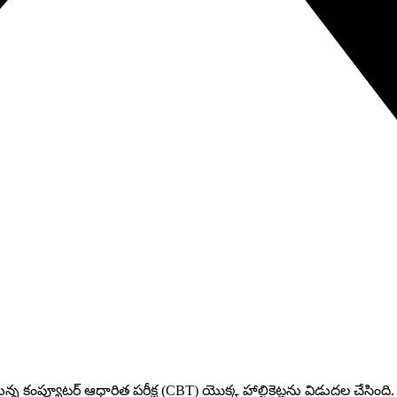
చనున్న కంప్యూటర్ ఆధారిత పరీక్ష (CBT) యొక్క హాల్టికెట్లను విడుదల చేసింది