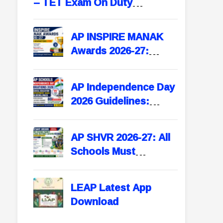
– TET Exam On Duty
Application Format for
Teachers
AP INSPIRE MANAK
Awards 2026-27:
Online Nominations
Open – Apply Before
AP Independence Day
September 15
2026 Guidelines:
School Education
Department Issues
AP SHVR 2026-27: All
Instructions for All
Schools Must
Schools
Participate in Swachh
Evam Harit Vidyalaya
LEAP Latest App
Rating | Portal Opens
Download
August 1