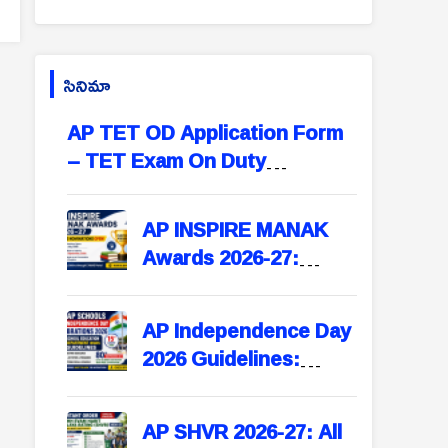
Pattern
సినిమా
AP TET OD Application Form
– TET Exam On Duty
Application Format for
Teachers
AP INSPIRE MANAK
Awards 2026-27:
Online Nominations
Open – Apply Before
AP Independence Day
September 15
2026 Guidelines:
School Education
Department Issues
AP SHVR 2026-27: All
Instructions for All