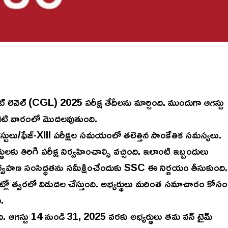
యేట్ లెవెల్ (CGL) 2025 పరీక్ష తేదీలను మార్చింది. ముందుగా ఆగస్టు
 మొదటి వారంలో మొదలవుతుంది.
స్టులు/ఫేజ్-XIII పరీక్షల సమయంలో తలెత్తిన సాంకేతిక సమస్యలు.
తిరిగి పరీక్ష నిర్వహించాల్సి వచ్చింది. ఇలాంటి ఇబ్బందులు
ర్వహణ సంసిద్ధతను సమీక్షించేందుకు SSC ఈ నిర్ణయం తీసుకుంది.
ైట్లో త్వరలో విడుదల చేస్తుంది. అభ్యర్థులు మరింత సమాచారం కోసం
.
ఆగస్టు 14 నుండి 31, 2025 వరకు అభ్యర్థులు తమ వన్ టైమ్