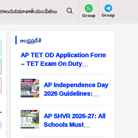
ోగాలు
సినిమా
జాతీయం
పేజీలు
Group
Group
ఆంధ్రప్రదేశ్
AP TET OD Application Form
– TET Exam On Duty
Application Format for
Teachers
AP Independence Day
2026 Guidelines:
School Education
Department Issues
AP SHVR 2026-27: All
Instructions for All
Schools Must
Schools
Participate in Swachh