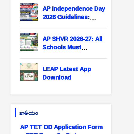
Open – Apply Before
AP Independence Day
September 15
2026 Guidelines:
School Education
Department Issues
AP SHVR 2026-27: All
Instructions for All
Schools Must
Schools
Participate in Swachh
Evam Harit Vidyalaya
LEAP Latest App
Rating | Portal Opens
Download
August 1
జాతీయం
AP TET OD Application Form