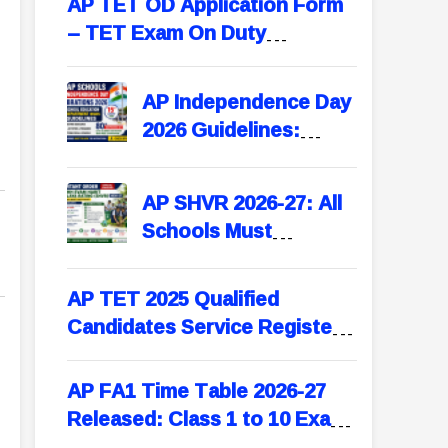
AP TET OD Application Form
– TET Exam On Duty
Application Format for
Teachers
AP Independence Day
2026 Guidelines:
School Education
Department Issues
AP SHVR 2026-27: All
Instructions for All
Schools Must
Schools
Participate in Swachh
Evam Harit Vidyalaya
AP TET 2025 Qualified
Rating | Portal Opens
Candidates Service Register
August 1
Entry | TET Pass Details in SR
– Complete Format
AP FA1 Time Table 2026-27
Released: Class 1 to 10 Exam
Dates, Syllabus & New Exam