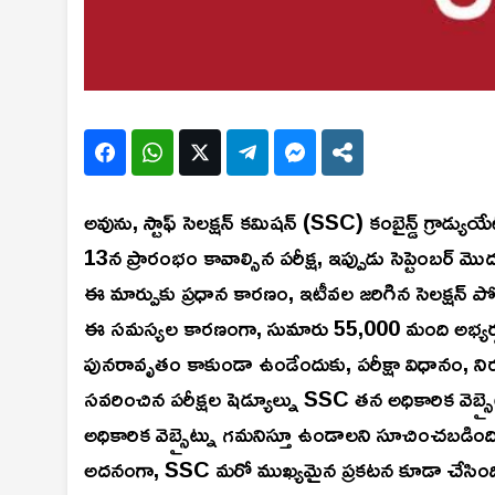
అవును, స్టాఫ్ సెలక్షన్ కమిషన్ (SSC) కంబైన్డ్ గ్రాడ్యు
13న ప్రారంభం కావాల్సిన పరీక్ష, ఇప్పుడు సెప్టెంబర్
ఈ మార్పుకు ప్రధాన కారణం, ఇటీవల జరిగిన సెలక్షన్ పో
ఈ సమస్యల కారణంగా, సుమారు 55,000 మంది అభ్యర్థులకు 
పునరావృతం కాకుండా ఉండేందుకు, పరీక్షా విధానం, ని
సవరించిన పరీక్షల షెడ్యూల్ను SSC తన అధికారిక వెబ్స
అధికారిక వెబ్సైట్ను గమనిస్తూ ఉండాలని సూచించబడింది
అదనంగా, SSC మరో ముఖ్యమైన ప్రకటన కూడా చేసింది. 