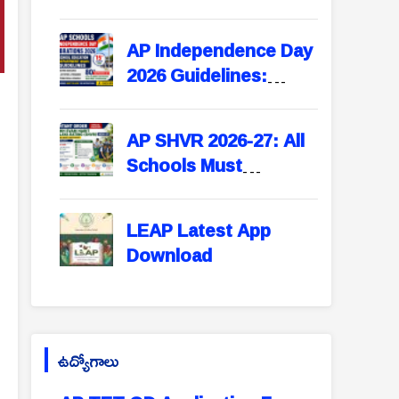
Online Nominations
Open – Apply Before
AP Independence Day
September 15
2026 Guidelines:
School Education
Department Issues
AP SHVR 2026-27: All
Instructions for All
Schools Must
Schools
Participate in Swachh
Evam Harit Vidyalaya
LEAP Latest App
Rating | Portal Opens
Download
August 1
ఉద్యోగాలు