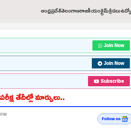
ఆంధ్రప్రదేశ్
తెలంగాణ
రాజకీయం
క్రైమ్
క్రిడలు
ఉద్య
Join Now
Join Now
Subscribe
్ష తేదీల్లో మార్పులు..
7 PM
Follow on