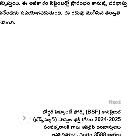
పిస్తుంది. ఈ అవకాశం సెప్టెంబర్లో ప్రారంభం కానున్న దరఖాస్తు
సుకునేందుకు ఉపయోగపడుతుంది. ఈ గడువు ముగిసిన తర్వాత
ేసింది.
Next
బోర్డర్ సెక్యూరిటీ ఫోర్స్ (BSF) కానిస్టేబుల్
(ట్రేడ్స్‌మ్యాన్) పోస్టుల భర్తీ కోసం 2024-2025
సంవత్సరానికి గాను ఆన్‌లైన్ దరఖాస్తులను
ఆహ్వానిస్తోంది. మొత్తం 3588 ఖాళీలు