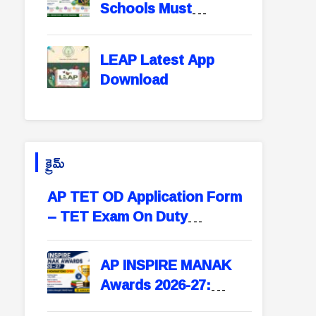
Schools Must
Schools
Participate in Swachh
Evam Harit Vidyalaya
LEAP Latest App
Rating | Portal Opens
Download
August 1
క్రైమ్
AP TET OD Application Form
– TET Exam On Duty
Application Format for
Teachers
AP INSPIRE MANAK
Awards 2026-27:
Online Nominations