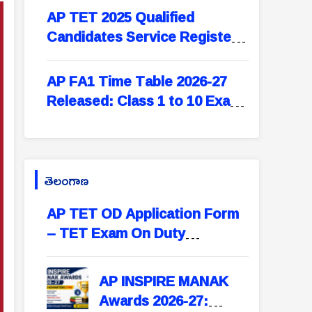
Evam Harit Vidyalaya
AP TET 2025 Qualified
Rating | Portal Opens
Candidates Service Register
August 1
Entry | TET Pass Details in SR
– Complete Format
AP FA1 Time Table 2026-27
Released: Class 1 to 10 Exam
Dates, Syllabus & New Exam
Pattern
తెలంగాణ
AP TET OD Application Form
– TET Exam On Duty
Application Format for
Teachers
AP INSPIRE MANAK
Awards 2026-27: