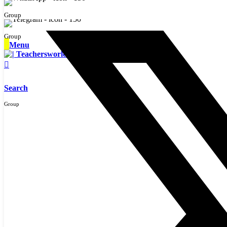
Group
Group
Menu
Search
Group