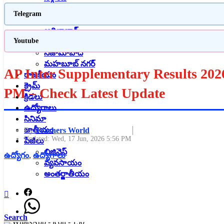
వరంగల్
Telegram
హైదరాబాద్
ఆదిలాబాద్
Youtube
కరీంనగర్
నిజామాబాద్
మహబూబ్ నగర్
AP Inter Supplementary Results 202
రాజకీయం
క్రైమ్
PM – Check Latest Update
క్రిడలు
ఉద్యోగాలు
సినిమా
జాతీయం
By
Teachers World
Updated:
Wed, 17 Jun, 2026 5:56 PM
పేజీలు
బిజినెస్
ఉద్యోగం
,
ఉద్యోగాలు
వ్యవసాయం
అంతర్జాతీయం
Search