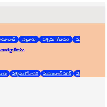
బాద్
నెల్లూరు
పశ్చిమ గోదావరి
మహబూబ్ నగర్
మ
ు
అంతర్జాతీయం
పశ్చిమ గోదావరి
మహబూబ్ నగర్
మెదక్
వరంగల్
వ