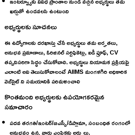
ఇంటర్వ్యూకు వివిధ ప్రాంతాల నుండి వచ్చిన అభ్యర్థులు తమ
ఖర్చుతో ఉండవలసి ఉంటుంది
అభ్యర్థులకు సూచనలు
ఈ ఉద్యోగాలకు దరఖాస్తు చేసే అభ్యర్థులు తమ అర్హతలు,
అనుభవ ప్రమాణాలు, ఓరిజినల్ సర్టిఫికెట్లు, ఐడీ ప్రూఫ్, CV
తప్పనిసరిగా సిద్ధం చేసుకోవాలి. అభ్యర్థులు నియామక ప్రక్రియపై
ఎలాంటి అవి తెలుసుకోవాలంటే AIIMS మంగళగిరి అధికారిక
వెబ్‌సైట్ ని సమయానికి పరిమళించాలి
కొంతమంది అభ్యర్థులకు ఉపయోగకరమైన
సమాచారం
పదవ తరగతి/ఇంటర్/బిఎస్సీ/డిప్లొమా, సంబంధిత రంగంలో
అనుభవం ఉన్న వారు ఎంపికకు అర్హులు.