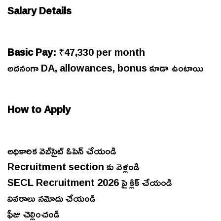
Salary Details
Basic Pay:
₹47,330 per month
అదనంగా DA, allowances, bonus కూడా ఉంటాయి
How to Apply
అధికారిక వెబ్‌సైట్ ఓపెన్ చేయండి
Recruitment section కు వెళ్లండి
SECL Recruitment 2026 పై క్లిక్ చేయండి
వివరాలు నమోదు చేయండి
ఫీజు చెల్లించండి