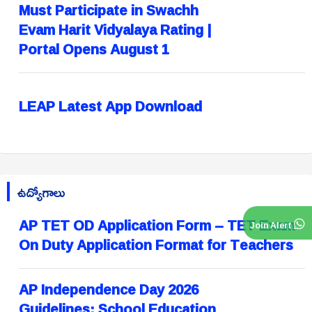
Must Participate in Swachh
Evam Harit Vidyalaya Rating |
Portal Opens August 1
LEAP Latest App Download
ఉద్యోగాలు
AP TET OD Application Form – TET Exam
Join Alert
On Duty Application Format for Teachers
AP Independence Day 2026
Guidelines: School Education