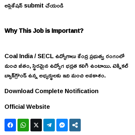
అప్లికేషన్ submit చేయండి
Why This Job is Important?
Coal India / SECL ఉద్యోగాలు కేంద్ర ప్రభుత్వ రంగంలో
మంచి జీతం, స్థిరమైన ఉద్యోగ భద్రత కలిగి ఉంటాయి. టెక్నికల్
బ్యాక్‌గ్రౌండ్ ఉన్న అభ్యర్థులకు ఇది మంచి అవకాశం.
Download Complete Notification
Official Website